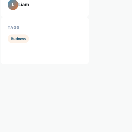
Liam
L
TAGS
Business