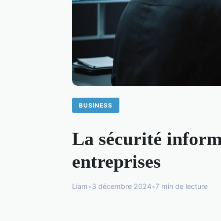
BUSINESS
La sécurité inform
entreprises
Liam
•
3 décembre 2024
•
7 min de lecture