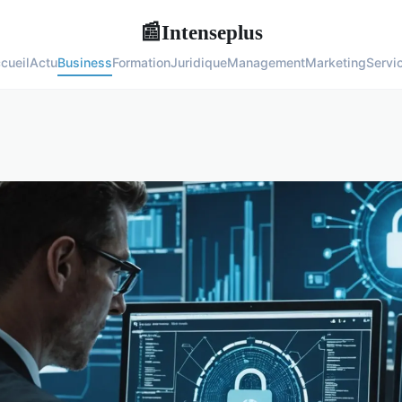
Intenseplus
📰
cueil
Actu
Business
Formation
Juridique
Management
Marketing
Servi