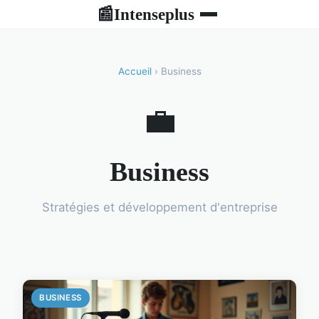
Intenseplus
📰
Accueil
› Business
💼
Business
Stratégies et développement d'entreprise
BUSINESS