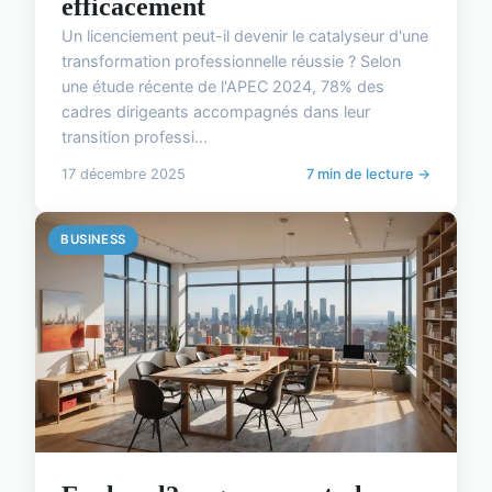
efficacement
Un licenciement peut-il devenir le catalyseur d'une
transformation professionnelle réussie ? Selon
une étude récente de l'APEC 2024, 78% des
cadres dirigeants accompagnés dans leur
transition professi...
17 décembre 2025
7 min de lecture →
BUSINESS