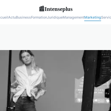
Intenseplus
📰
cueil
Actu
Business
Formation
Juridique
Management
Marketing
Servi