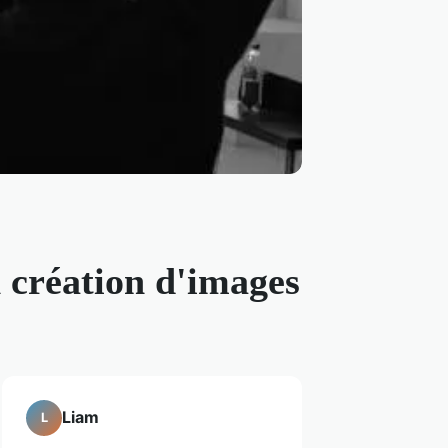
 création d'images
Liam
L