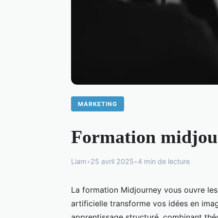
MARKETING
Formation midjour
Liam
•
25 avril 2025
•
4 min de lecture
La formation Midjourney vous ouvre les p
artificielle transforme vos idées en im
apprentissage structuré, combinant théo