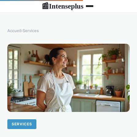
Intenseplus
📰
Accueil
›
Services
SERVICES